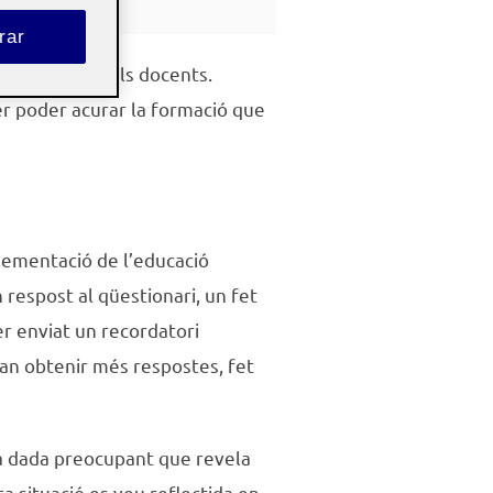
rar
ue vàrem fer pels docents.
er poder acurar la formació que
plementació de l’educació
 respost al qüestionari, un fet
er enviat un recordatori
van obtenir més respostes, fet
na dada preocupant que revela
ta situació es veu reflectida en