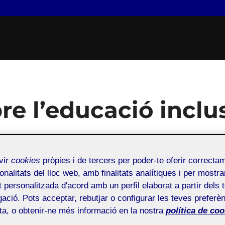
re l’educació inclus
docent
vir
cookies
pròpies i de tercers per poder-te oferir correcta
onalitats del lloc web, amb finalitats analítiques i per mostra
sted
 desembre, 2024
at personalitzada d'acord amb un perfil elaborat a partir dels 
ació. Pots acceptar, rebutjar o configurar les teves preferèn
ota, o obtenir-ne més informació en la nostra
política de coo
a educativa (formal) - Aula 1
Públic