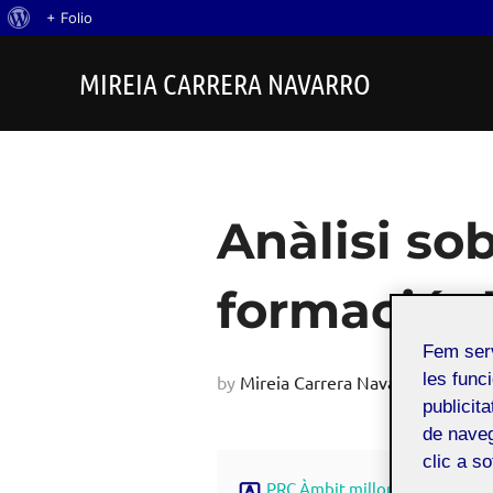
Quant
+ Folio
Skip
al
MIREIA CARRERA NAVARRO
to
WordPress
content
Anàlisi sob
formació 
Fem ser
les funci
Po
by
Mireia Carrera Navarro
on
30
publicit
on
de naveg
clic a s
PRC Àmbit millora de la pràctic