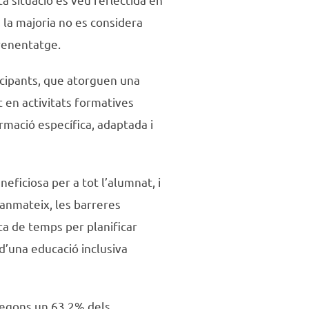
 la majoria no es considera
renentatge.
icipants, que atorguen una
 en activitats formatives
rmació específica, adaptada i
eficiosa per a tot l’alumnat, i
Tanmateix, les barreres
lta de temps per planificar
d’una educació inclusiva
 segons un 63,2% dels