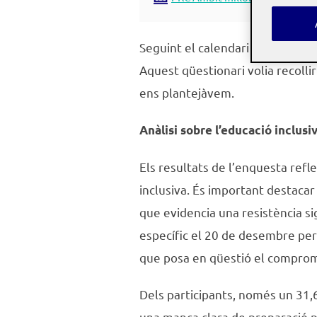
Seguint el calendari d’intervenc
Aquest qüestionari volia recolli
ens plantejàvem.
Anàlisi sobre l’educació inclusi
Els resultats de l’enquesta refl
inclusiva. És important destacar
que evidencia una resistència sig
específic el 20 de desembre per
que posa en qüestió el compromí
Dels participants, només un 31,
una manca clara de preparació per