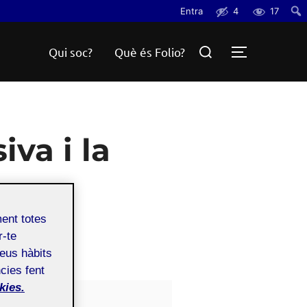
Entra
4
17
Cerc
Search
Qui soc?
Què és Folio?
TOGGLE S
for:
iva i la
ment totes
r-te
teus hàbits
cies fent
kies.