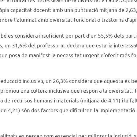
òpia capacitat docent: amb una puntuació mitjana de 2,63,
ndre l’alumnat amb diversitat funcional o trastorns d’ap
 es considera insuficient per part d’un 55,5% dels part
, un 31,6% del professorat declara que estaria interessat
 que posa de manifest la necessitat urgent d’oferir més fo
l’educació inclusiva, un 26,3% considera que aquesta és ben
promou una cultura inclusiva que respon a la diversitat. 
ca de recursos humans i materials (mitjana de 4,11) i la fa
 de 4,21) són dos factors que dificulten la implementació 
alitzats es percep com essencial per millorar la inclusió,