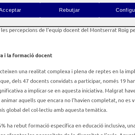
Acceptar
Rebutjar
Configu
ió proposat adjunto l’anàlisi i resultats del qüestionari q
r les percepcions de l’equip docent del Montserrat Roig p
va i la formació docent
ecteixen una realitat complexa i plena de reptes en la im
 que, dels 47 docents convidats a participar, només 19 han
nificativa a implicar-se en aquesta iniciativa. Malgrat hav
 animar aquells que encara no l’havien completat, no es 
s global del col·lectiu amb aquesta temàtica.
6% ha rebut formació específica en educació inclusiva, u
 afrontar les necessitats de la diversitat a l’aula. Aques