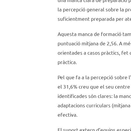
la percepció general sobre la pr
suficientment preparada per ate
Aquesta manca de formació també
puntuació mitjana de 2,56. A més
orientades a casos pràctics, fet
pràctica.
Pel que fa a la percepció sobre 
el 31,6% creu que el seu centre 
identificades són clares: la man
adaptacions curriculars (mitjana
efectiva.
El suport extern d’equips especi