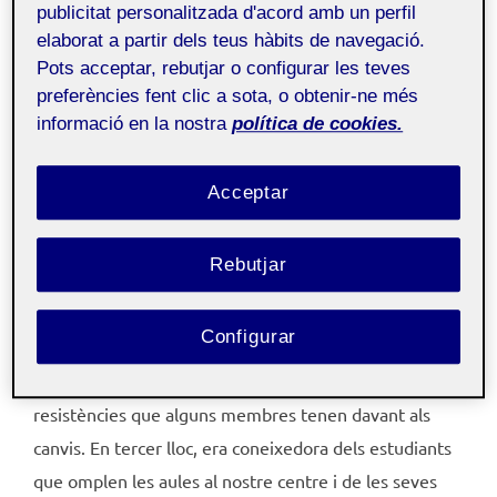
(formal) - Aula 1
publicitat personalitzada d'acord amb un perfil
elaborat a partir dels teus hàbits de navegació.
Pots acceptar, rebutjar o configurar les teves
Aquestes pràctiques han estat per a mi una
preferències fent clic a sota, o obtenir-ne més
continuació de la feina que venia fent el curs passat.
informació en la nostra
política de cookies.
He tingut la sort de fer-les en el mateix centre
educatiu i donar continuïtat a la feina feta l’any passat.
Acceptar
Ja coneixia a tot l’equip directiu i docent del
Montserrat Roig, i per tant ha estat molt fàcil poder
Rebutjar
dur a terme la intervenció educativa proposada. En
primer lloc perquè era coneixedora de les fortaleses i
Configurar
febleses del centre. En segon lloc, per que era
coneixedora de la dinàmica del equip docent i de les
resistències que alguns membres tenen davant als
canvis. En tercer lloc, era coneixedora dels estudiants
que omplen les aules al nostre centre i de les seves