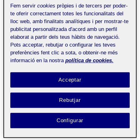
Fem servir
cookies
pròpies i de tercers per poder-
Ja fa setmanes que m’he incorporat al centre per
te oferir correctament totes les funcionalitats del
lloc web, amb finalitats analítiques i per mostrar-te
poder assistir a les sessions de CAEI que tenim dos
publicitat personalitzada d'acord amb un perfil
dijous de cada mes. On fem un repàs de tots els
elaborat a partir dels teus hàbits de navegació.
alumnes amb diagnòstic i obrim PIs nous. Som dos
Pots acceptar, rebutjar o configurar les teves
orientadors, la coordinadora psicopedagògica, el EAP,
preferències fent clic a sota, o obtenir-ne més
un treballador de serveis socials i jo mateixa, els que
informació en la nostra
política de cookies.
ens reunim. Aquestes sessions són importantíssimes
per poder comunicar-nos entre tots el que
Acceptar
requereixen els alumnes amb necessitats, ja siguin
d’aprenentatge, altres amb patologies greus, altres
Rebutjar
amb perfils socioeconòmics baixos, etc. Posem en
valor aquelles dificultats que tenen i intentem donar
Configurar
solucions el més ràpid possible per el confort de
l’alumnat.