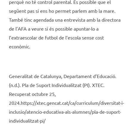
perquè no té control parental. És possible que el
següent pas si ens ho permet parlem amb la mare.
També tinc agendada una entrevista amb la directora
de l’AFA a veure si és possible apuntar-lo a
l’extraescolar de futbol de l’escola sense cost
econòmic.
Generalitat de Catalunya, Departament d’Educació.
(n.d.). Pla de Suport Individualitzat (PI). XTEC.
Recuperat octubre 25,
2024.https://xtec.gencat.cat/ca/curriculum/diversitat-i-
inclusio/atencio-educativa-als-alumnes/pla-de-suport-
individualitzat-pi/