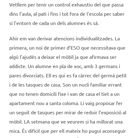
Vetllem per tenir un control exhaustiu del que passa
dins l’aula, al pati i fins i tot fora de l’escola per saber
si l’entorn de cada un dels alumnes és sà.
Ahir em van derivar atencions individualitzades. La
primera, un noi de primer d’ESO que necessitava que
algú l’ajudés a deixar el mòbil ja que afirmava ser
addicte. Un alumne en pla de xoc, amb 3 germans i
pares divorciats. Ell es qui es fa càrrec del germà petit
i de les tasques de casa. Son un nucli familiar errant
que no tenen domicili fixe i van de casa el tiet a un
apartament nou a santa coloma. Li vaig proposar fer
un seguit de tasques per mirar de reduir l’exposició al
mòbil. LA setmana que ve veurem si ha millorat una
mica. És difícil que per ell mateix ho pugui aconseguir